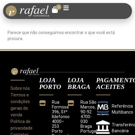
0
Parece que não conseguimos encontrar o que você está
procura.
LOJA
LOJA
PAGAMENT
PORTO
BRAGA
ACEITES
Sobre nós
Termos e
condições
Rua
Rua São
Referência
Formosa
Marcos,
gerais de
396, Stº
90-92
Multibanco
venda
Ildefonso
4700-
Política de
4000–
030
Transferênc
253
Braga
privacidade
Bancária
Porto
Portugal
Contatos