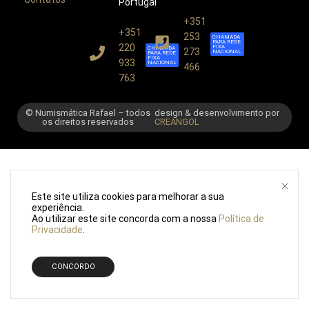
Portugal
+351
+351
253
CHAMADA
PARA REDE
220
FIXA
CHAMADA
273
NACIONAL
PARA REDE
FIXA
933
NACIONAL
466
763
© Numismática Rafael – todos
design & desenvolvimento por
os direitos reservados
CREANGOL
Este site utiliza cookies para melhorar a sua
experiência.
Ao utilizar este site concorda com a nossa
Política de
Privacidade
.
CONCORDO