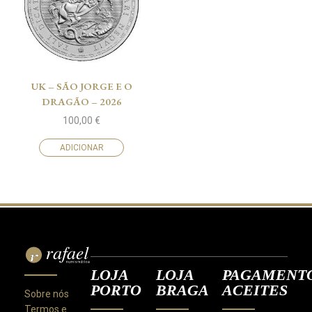
UK – SÃO JORGE E O
DRAGÃO – 2026
100,00
€
ADICIONAR
LOJA
LOJA
PAGAMENT
PORTO
BRAGA
ACEITES
Sobre nós
Termos e