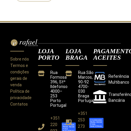
LOJA
LOJA
PAGAMENT
PORTO
BRAGA
ACEITES
Sobre nós
Termos e
condições
Rua
Rua São
Referência
Formosa
Marcos,
gerais de
396, Stº
90-92
Multibanco
venda
Ildefonso
4700-
Política de
4000–
030
Transferênc
253
Braga
privacidade
Bancária
Porto
Portugal
Contatos
Portugal
+351
+351
Este site utiliza cookies para melhorar a sua
253
CHAMADA
PARA REDE
experiência.
220
FIXA
CHAMADA
273
NACIONAL
PARA REDE
Ao utilizar este site concorda com a nossa
Política de
FIXA
933
NACIONAL