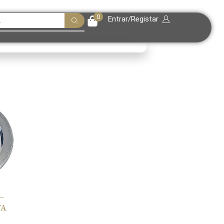
0
Entrar/Registar
–
TA