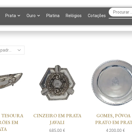
Prata
Ouro
Platina
Relógios
Cotações
E TESOURA
CINZEIRO EM PRATA
GOMES, PÓVOA 
RÕES EM
JAVALI
PRATO EM PRA
ATA
685,00
€
4 200,00
€