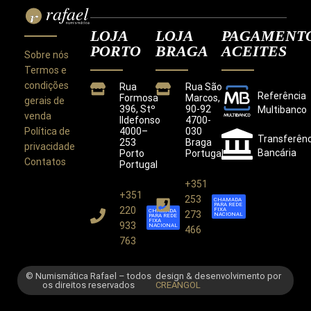
LOJA
LOJA
PAGAMENT
PORTO
BRAGA
ACEITES
Sobre nós
Termos e
condições
Rua
Rua São
Referência
Formosa
Marcos,
gerais de
396, Stº
90-92
Multibanco
venda
Ildefonso
4700-
Política de
4000–
030
Transferênc
253
Braga
privacidade
Bancária
Porto
Portugal
Contatos
Portugal
+351
+351
Este site utiliza cookies para melhorar a sua
253
CHAMADA
PARA REDE
experiência.
220
FIXA
CHAMADA
273
NACIONAL
PARA REDE
Ao utilizar este site concorda com a nossa
Política de
FIXA
933
NACIONAL
466
Privacidade
.
763
CONCORDO
© Numismática Rafael – todos
design & desenvolvimento por
os direitos reservados
CREANGOL