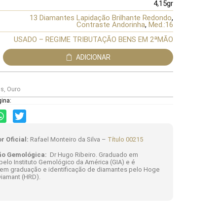
4,15gr
13 Diamantes Lapidação Brilhante Redondo
,
Contraste Andorinha
,
Med.:16
USADO – REGIME TRIBUTAÇÃO BENS EM 2ªMÃO
ADICIONAR
is
,
Ouro
gina:
r Oficial:
Rafael Monteiro da Silva –
Título 00215
ão Gemológica:
Dr Hugo Ribeiro. Graduado em
elo Instituto Gemológico da América (GIA) e é
 em graduação e identificação de diamantes pelo Hoge
iamant (HRD).