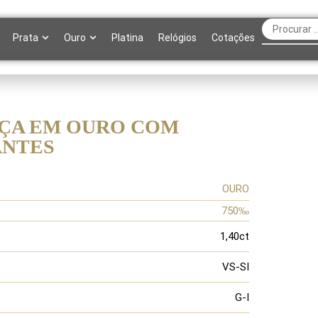
Prata
Ouro
Platina
Relógios
Cotações
ÇA EM OURO COM
ANTES
OURO
750‰
1,40ct
VS-SI
G-I