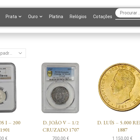
Prata
Ouro
Platina
Relógios
Cotações
S I – 200
D. JOÃO V – 1/2
D. LUÍS – 5.000 RE
 1901
CRUZADO 1707
1887
,00
€
700,00
€
1 150,00
€