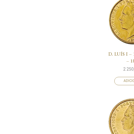
D. LUÍS I –
– 1
2 250
ADIC