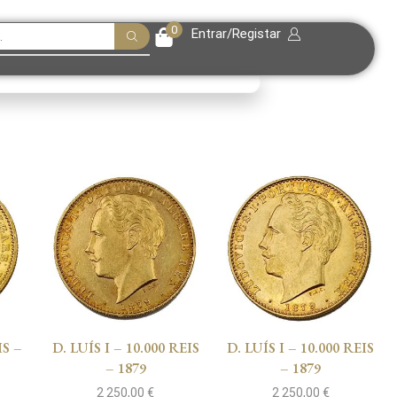
0
Entrar/Registar
IS –
D. LUÍS I – 10.000 REIS
D. LUÍS I – 10.000 REIS
– 1879
– 1879
2 250,00
€
2 250,00
€