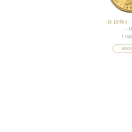
D. LUÍS I –
– 1
1 150
ADIC