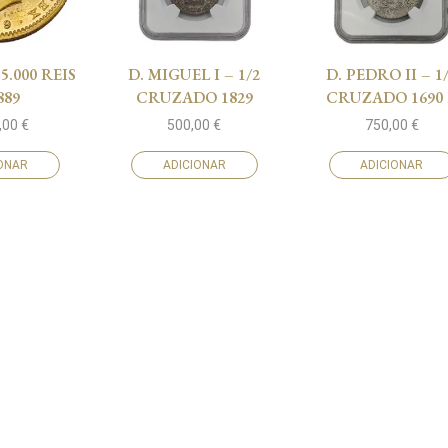
 5.000 REIS
D. MIGUEL I – 1/2
D. PEDRO II – 1
889
CRUZADO 1829
CRUZADO 1690
,00
€
500,00
€
750,00
€
IONAR
ADICIONAR
ADICIONAR