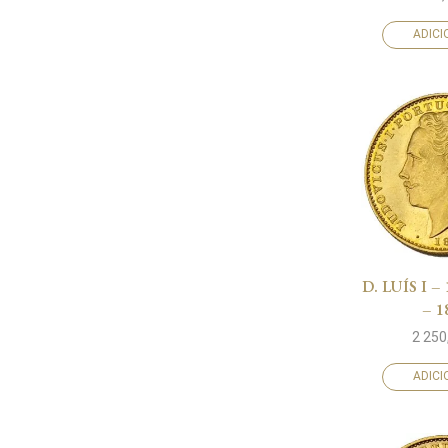
ADIC
D. LUÍS I –
– 1
2 250
ADIC