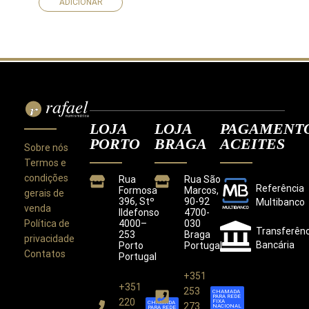
ADICIONAR
LOJA
LOJA
PAGAMENT
PORTO
BRAGA
ACEITES
Sobre nós
Termos e
condições
Rua
Rua São
Referência
Formosa
Marcos,
gerais de
396, Stº
90-92
Multibanco
venda
Ildefonso
4700-
Política de
4000–
030
Transferênc
253
Braga
privacidade
Bancária
Porto
Portugal
Contatos
Portugal
+351
+351
Este site utiliza cookies para melhorar a sua
253
CHAMADA
PARA REDE
experiência.
220
FIXA
CHAMADA
273
NACIONAL
PARA REDE