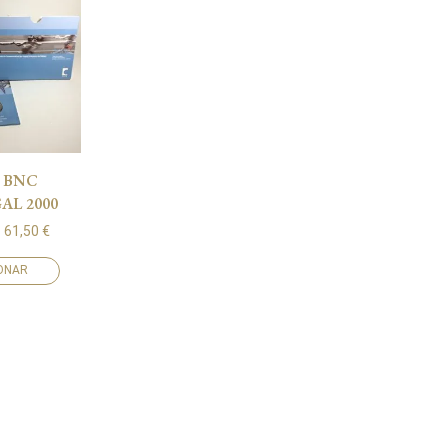
E BNC
AL 2000
61,50
€
IONAR