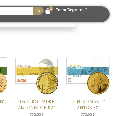
0
Entrar/Registar
IS"
1/4 EURO "PADRE
1/4 EURO "SANTO
ANTONIO VIEIRA"
ANTONIO"
220,00
€
220,00
€