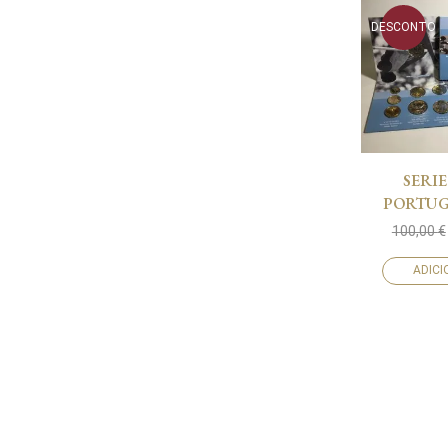
DESCONTO
SERI
PORTUG
100,00
€
ADIC