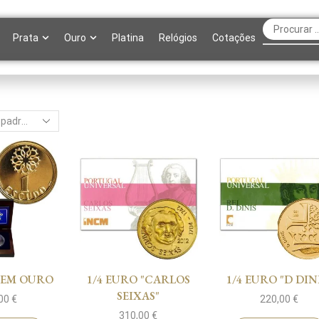
Prata
Ouro
Platina
Relógios
Cotações
 EM OURO
1/4 EURO "CARLOS
1/4 EURO "D DIN
SEIXAS"
,00
€
220,00
€
310,00
€