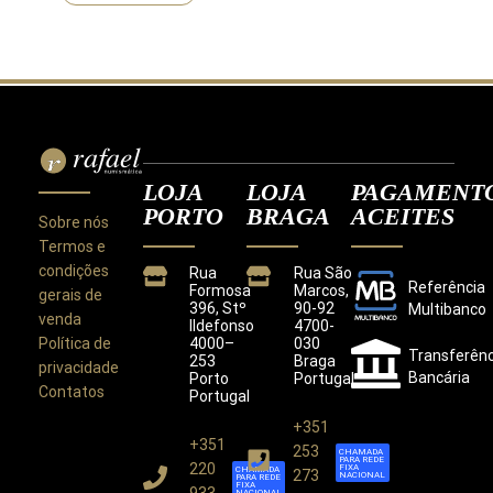
LOJA
LOJA
PAGAMENT
PORTO
BRAGA
ACEITES
Sobre nós
Termos e
condições
Rua
Rua São
Referência
Formosa
Marcos,
gerais de
396, Stº
90-92
Multibanco
venda
Ildefonso
4700-
Política de
4000–
030
Transferênc
253
Braga
privacidade
Bancária
Porto
Portugal
Contatos
Portugal
+351
+351
Este site utiliza cookies para melhorar a sua
253
CHAMADA
PARA REDE
experiência.
220
FIXA
CHAMADA
273
NACIONAL
PARA REDE
Ao utilizar este site concorda com a nossa
Política de
FIXA
933
NACIONAL