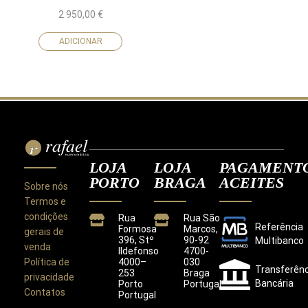
2 950,00
€
ADICIONAR
LOJA
LOJA
PAGAMENT
PORTO
BRAGA
ACEITES
Sobre nós
Termos e
condições
Rua
Rua São
Referência
Formosa
Marcos,
gerais de
396, Stº
90-92
Multibanco
venda
Ildefonso
4700-
Política de
4000–
030
Transferênc
253
Braga
privacidade
Bancária
Porto
Portugal
Contatos
Portugal