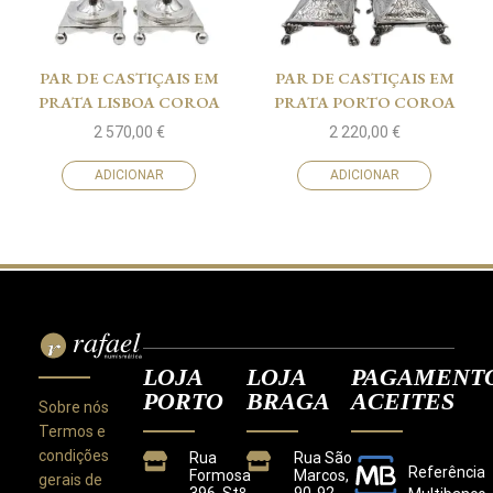
PAR DE CASTIÇAIS EM
PAR DE CASTIÇAIS EM
PRATA LISBOA COROA
PRATA PORTO COROA
2 570,00
€
2 220,00
€
ADICIONAR
ADICIONAR
LOJA
LOJA
PAGAMENT
PORTO
BRAGA
ACEITES
Sobre nós
Termos e
condições
Rua
Rua São
Referência
Formosa
Marcos,
gerais de
396, Stº
90-92