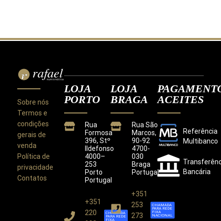
LOJA
LOJA
PAGAMENT
PORTO
BRAGA
ACEITES
Sobre nós
Termos e
condições
Rua
Rua São
Referência
Formosa
Marcos,
gerais de
396, Stº
90-92
Multibanco
venda
Ildefonso
4700-
Política de
4000–
030
Transferênc
253
Braga
privacidade
Bancária
Porto
Portugal
Contatos
Portugal
+351
+351
Este site utiliza cookies para melhorar a sua
253
CHAMADA
PARA REDE
experiência.
220
FIXA
CHAMADA
273
NACIONAL
PARA REDE
Ao utilizar este site concorda com a nossa
Política de
FIXA