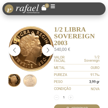
0
1/2 LIBRA
SOVEREIGN
2003
540,00
€
VALOR
1/2
FACIAL
Sovereign
METAL
OURO
PUREZA
917‰
PESO
3,99 gr
CONDIÇÃO
NOVA