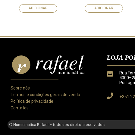
ADICIONAR
ADICIONAR
LOJA PO
Rua For
4000–25
Portuga
Sobre nós
Termos e condições gerais de venda
+351 22
Política de privacidade
Contatos
Este site utiliza cookies para melhorar a sua experiência.
Ao utilizar este site concorda com a nossa
Política de Privacida
© Numismática Rafael – todos os direitos reservados