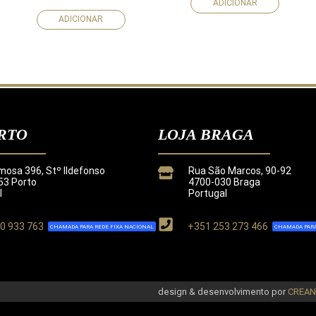
ADICIONAR
ADICIONAR
RTO
LOJA BRAGA
mosa 396, Stº Ildefonso
Rua São Marcos, 90-92
3 Porto
4700-030 Braga
l
Portugal
0 933 763
+351 253 273 466
CHAMADA PARA REDE FIXA NACIONAL
CHAMADA PARA
de
.
design & desenvolvimento por
CREA