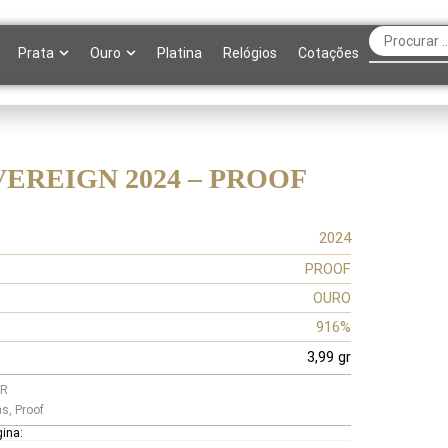
Prata
Ouro
Platina
Relógios
Cotações
VEREIGN 2024 – PROOF
2024
PROOF
OURO
916%
3,99 gr
PR
as
,
Proof
gina: