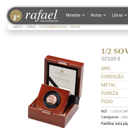
Moedas
Notas
Libras
INÍCIO
LIBRAS
1/2 SOVEREIGN 2024 – PROOF
1/2 SO
525,00
€
ANO
CONDIÇÃO
METAL
PUREZA
PESO
REF:
1/2SOV24
Categorias:
Libr
Partilhar esta pá