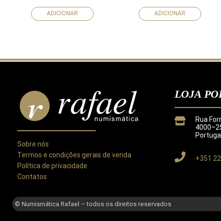
ADICIONAR
ADICIONAR
LOJA PO
Rua For
4000–25
Portuga
Sobre nós
Termos e condições gerais de venda
+351 22
Política de privacidade
Contatos
Este site utiliza cookies para melhorar a sua experiência.
Ao utilizar este site concorda com a nossa
Política de Privacida
© Numismática Rafael – todos os direitos reservados