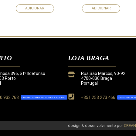
ADICIONAR
ADICIONAR
RTO
LOJA BRAGA
mosa 396, Stº Ildefonso
Rua São Marcos, 90-92
3 Porto
4700-030 Braga
l
Portugal
0 933 763
+351 253 273 466
CHAMADA PARA REDE FIXA NACIONAL
CHAMADA PARA
de
.
design & desenvolvimento por
CREA