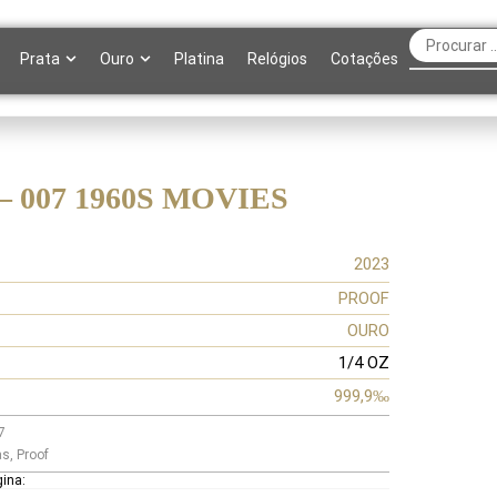
Prata
Ouro
Platina
Relógios
Cotações
 – 007 1960S MOVIES
2023
PROOF
OURO
1/4 OZ
999,9‰
7
as
,
Proof
gina: