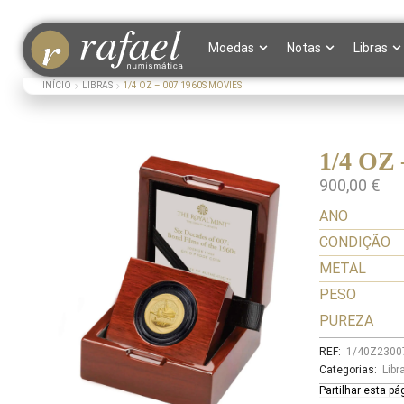
Moedas
Notas
Libras
INÍCIO
LIBRAS
1/4 OZ – 007 1960S MOVIES
1/4 OZ
900,00
€
ANO
CONDIÇÃO
METAL
PESO
PUREZA
REF:
1/40Z2300
Categorias:
Libr
Partilhar esta pá