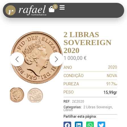
0
2 LIBRAS
SOVEREIGN
2020
1 000,00
€
ANO
2020
CONDIÇÃO
NOVA
PUREZA
917‰
PESO
15,99gr
REF:
2£2020
Categorias:
2 Libras Sovereign
,
Libras
Partilhar esta página: