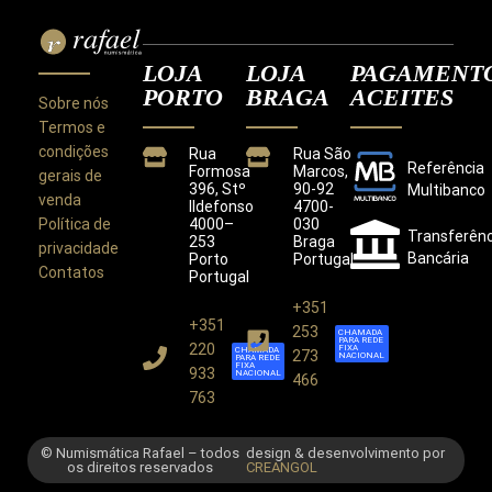
LOJA
LOJA
PAGAMENT
PORTO
BRAGA
ACEITES
Sobre nós
Termos e
condições
Rua
Rua São
Referência
Formosa
Marcos,
gerais de
396, Stº
90-92
Multibanco
venda
Ildefonso
4700-
Política de
4000–
030
Transferênc
253
Braga
privacidade
Bancária
Porto
Portugal
Contatos
Portugal
+351
+351
Este site utiliza cookies para melhorar a sua
253
CHAMADA
PARA REDE
experiência.
220
FIXA
CHAMADA
273
NACIONAL
PARA REDE
Ao utilizar este site concorda com a nossa
Política de
FIXA
933
NACIONAL
466
Privacidade
.
763
CONCORDO
© Numismática Rafael – todos
design & desenvolvimento por
os direitos reservados
CREANGOL