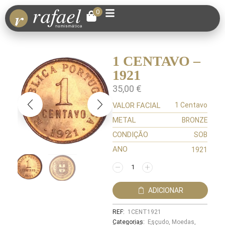
0
1 CENTAVO –
1921
35,00
€
VALOR FACIAL
1 Centavo
METAL
BRONZE
CONDIÇÃO
SOB
ANO
1921
ADICIONAR
REF:
1CENT1921
Categorias:
Escudo
,
Moedas
,