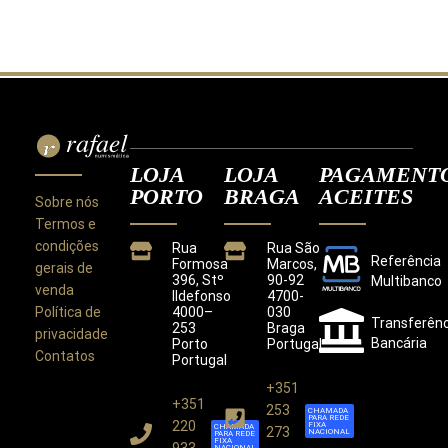
LOJA
LOJA
PAGAMENT
PORTO
BRAGA
ACEITES
Sobre nós
Termos e
condições
Rua
Rua São
Referência
Formosa
Marcos,
gerais de
396, Stº
90-92
Multibanco
venda
Ildefonso
4700-
Política de
4000–
030
Transferênc
253
Braga
privacidade
Bancária
Porto
Portugal
Contatos
Portugal
+351
+351
Este site utiliza cookies para melhorar a sua
253
CHAMADA
PARA REDE
experiência.
220
FIXA
CHAMADA
273
NACIONAL
PARA REDE
Ao utilizar este site concorda com a nossa
Política de
FIXA
NACIONAL