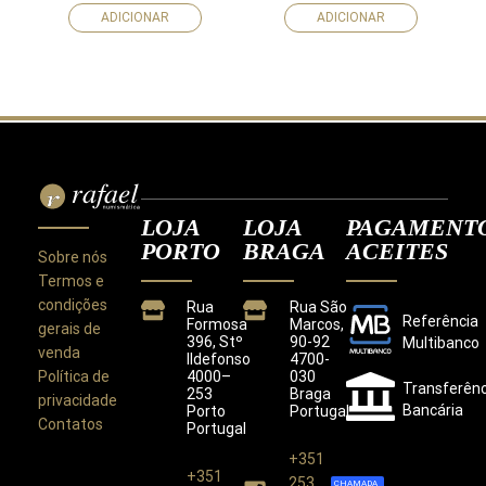
ADICIONAR
ADICIONAR
LOJA
LOJA
PAGAMENT
PORTO
BRAGA
ACEITES
Sobre nós
Termos e
condições
Rua
Rua São
Referência
Formosa
Marcos,
gerais de
396, Stº
90-92
Multibanco
venda
Ildefonso
4700-
Política de
4000–
030
Transferênc
253
Braga
privacidade
Bancária
Porto
Portugal
Contatos
Portugal
+351
+351
Este site utiliza cookies para melhorar a sua
253
CHAMADA