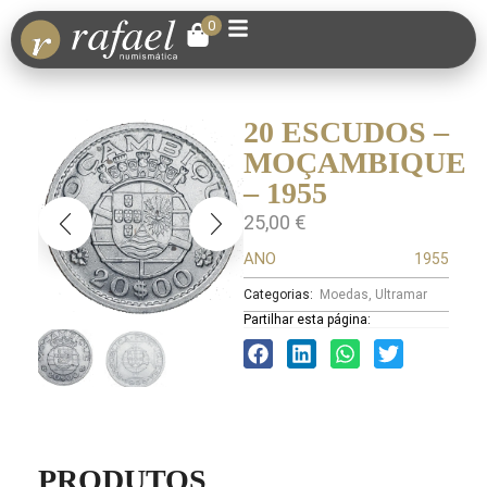
0
20 ESCUDOS –
MOÇAMBIQUE
– 1955
25,00
€
ANO
1955
Categorias:
Moedas
,
Ultramar
Partilhar esta página:
PRODUTOS