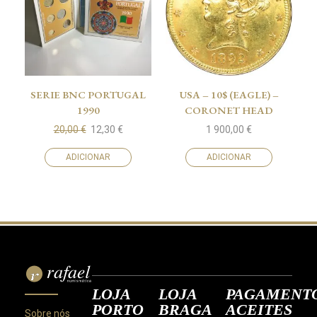
SERIE BNC PORTUGAL
USA – 10$ (EAGLE) –
1990
CORONET HEAD
20,00
€
12,30
€
1 900,00
€
ADICIONAR
ADICIONAR
LOJA
LOJA
PAGAMENT
PORTO
BRAGA
ACEITES
Sobre nós