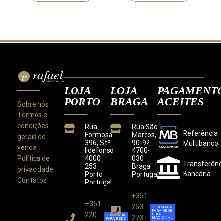
LOJA
LOJA
PAGAMENT
PORTO
BRAGA
ACEITES
Sobre nós
Termos e
condições
Rua
Rua São
Referência
Formosa
Marcos,
gerais de
396, Stº
90-92
Multibanco
venda
Ildefonso
4700-
Política de
4000–
030
Transferênc
253
Braga
privacidade
Bancária
Porto
Portugal
Contatos
Portugal
+351
+351
Este site utiliza cookies para melhorar a sua
253
CHAMADA
PARA REDE
experiência.
220
FIXA
CHAMADA
273
NACIONAL
PARA REDE