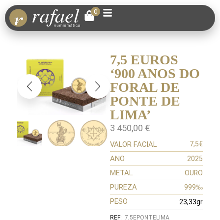
0
7,5 EUROS
‘900 ANOS DO
FORAL DE
PONTE DE
LIMA’
3 450,00
€
VALOR FACIAL
7,5€
ANO
2025
METAL
OURO
PUREZA
999‰
PESO
23,33gr
REF:
7,5EPONTELIMA