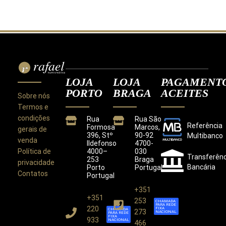
LOJA
LOJA
PAGAMENT
PORTO
BRAGA
ACEITES
Sobre nós
Termos e
condições
Rua
Rua São
Referência
Formosa
Marcos,
gerais de
396, Stº
90-92
Multibanco
venda
Ildefonso
4700-
Política de
4000–
030
Transferênc
253
Braga
privacidade
Bancária
Porto
Portugal
Contatos
Portugal
+351
+351
Este site utiliza cookies para melhorar a sua
253
CHAMADA
PARA REDE
experiência.
220
FIXA
CHAMADA
273
NACIONAL
PARA REDE
Ao utilizar este site concorda com a nossa
Política de
FIXA
933
NACIONAL
466
Privacidade
.