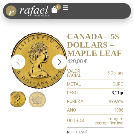
0
CANADA – 5$
DOLLARS –
MAPLE LEAF
420,00
€
VALOR
5 Dollars
FACIAL
METAL
OURO
PESO
3,11gr
PUREZA
999,9‰
ANO
1986
Imagem
OUTROS
exemplificativa
REF:
CAN5$