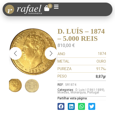
0
D. LUÍS – 1874
– 5.000 REIS
810,00
€
ANO
1874
METAL
OURO
PUREZA
917‰
PESO
8,87gr
REF:
5R1874
Categorias:
D. Luis I (1861-1889)
,
Moedas
,
Monarquia
,
Portugal
Partilhar esta página: