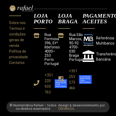
LOJA
LOJA
PAGAMENT
PORTO
BRAGA
ACEITES
Sobre nós
Termos e
condições
Rua
Rua São
Referência
Formosa
Marcos,
gerais de
396, Stº
90-92
Multibanco
venda
Ildefonso
4700-
Política de
4000–
030
Transferênc
253
Braga
privacidade
Bancária
Porto
Portugal
Contatos
Portugal
+351
+351
Este site utiliza cookies para melhorar a sua
253
CHAMADA
PARA REDE
experiência.
220
FIXA
CHAMADA
273
NACIONAL
PARA REDE
Ao utilizar este site concorda com a nossa
Política de
FIXA
933
NACIONAL
466
Privacidade
.
763
CONCORDO
© Numismática Rafael – todos
design & desenvolvimento por
os direitos reservados
CREANGOL