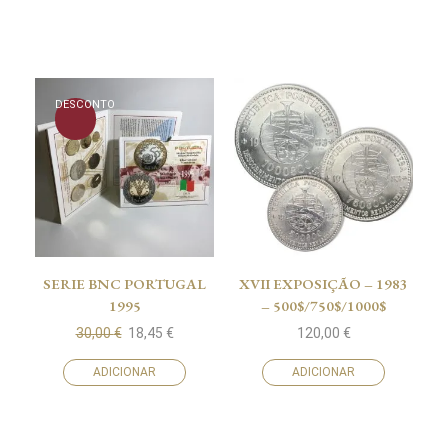
DESCONTO
SERIE BNC PORTUGAL
XVII EXPOSIÇÃO – 1983
1995
– 500$/750$/1000$
30,00
€
18,45
€
120,00
€
ADICIONAR
ADICIONAR