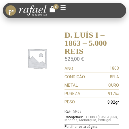
0
D. LUÍS I –
1863 – 5.000
REIS
525,00
€
ANO
1863
CONDIÇÃO
BELA
METAL
OURO
PUREZA
917‰
PESO
8,82gr
REF:
5R63
Categorias:
D. Luis I (1861-1889)
,
Moedas
,
Monarquia
,
Portugal
Partilhar esta página: