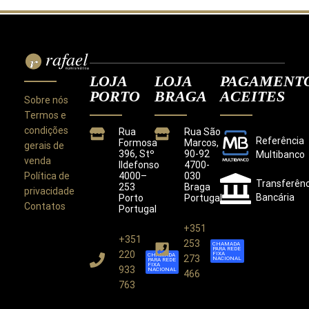
LOJA
LOJA
PAGAMENT
PORTO
BRAGA
ACEITES
Sobre nós
Termos e
condições
Rua
Rua São
Referência
Formosa
Marcos,
gerais de
396, Stº
90-92
Multibanco
venda
Ildefonso
4700-
Política de
4000–
030
Transferênc
253
Braga
privacidade
Bancária
Porto
Portugal
Contatos
Portugal
+351
+351
Este site utiliza cookies para melhorar a sua
253
CHAMADA
PARA REDE
experiência.
220
FIXA
CHAMADA
273
NACIONAL
PARA REDE
Ao utilizar este site concorda com a nossa
Política de
FIXA
933
NACIONAL
466
Privacidade
.
763