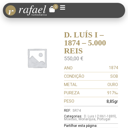
0
D. LUÍS I –
1874 – 5.000
REIS
550,00
€
ANO
1874
CONDIÇÃO
SOB
METAL
OURO
PUREZA
917‰
PESO
8,85gr
REF:
5R74
Categorias:
D. Luis I (1861-1889)
,
Moedas
,
Monarquia
,
Portugal
Partilhar esta página: