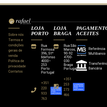
LOJA
LOJA
PAGAMENT
PORTO
BRAGA
ACEITES
Sobre nós
Termos e
condições
Rua
Rua São
Referência
Formosa
Marcos,
gerais de
396, Stº
90-92
Multibanco
venda
Ildefonso
4700-
Política de
4000–
030
Transferênc
253
Braga
privacidade
Bancária
Porto
Portugal
Contatos
Portugal
+351
+351
Este site utiliza cookies para melhorar a sua
253
CHAMADA
PARA REDE
experiência.
220
FIXA
CHAMADA
273
NACIONAL
PARA REDE
Ao utilizar este site concorda com a nossa
Política de
FIXA
933
NACIONAL
466
Privacidade
.
763