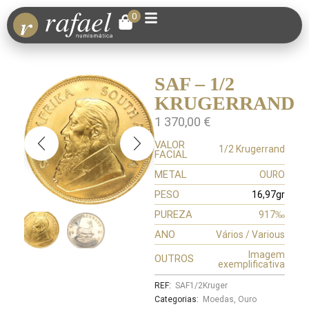
0
SAF – 1/2
KRUGERRAND
1 370,00
€
VALOR
1/2 Krugerrand
FACIAL
METAL
OURO
PESO
16,97gr
PUREZA
917‰
ANO
Vários / Various
Imagem
OUTROS
exemplificativa
REF:
SAF1/2Kruger
Categorias:
Moedas
,
Ouro