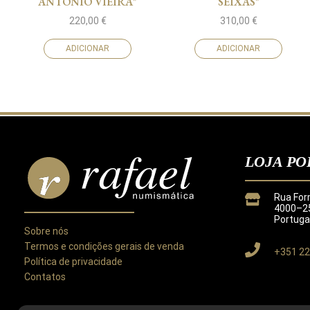
ANTONIO VIEIRA"
SEIXAS"
220,00
€
310,00
€
ADICIONAR
ADICIONAR
LOJA PO
Rua For
4000–25
Portuga
Sobre nós
Termos e condições gerais de venda
+351 22
Política de privacidade
Contatos
Este site utiliza cookies para melhorar a sua experiência.
Ao utilizar este site concorda com a nossa
Política de Privacida