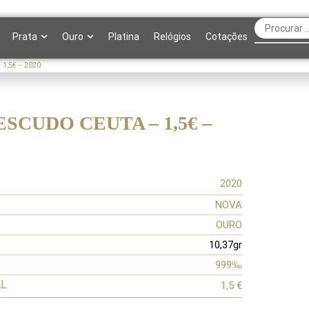
Prata
Ouro
Platina
Relógios
Cotações
1,5€ – 2020
SCUDO CEUTA – 1,5€ –
2020
NOVA
OURO
10,37gr
999‰
AL
1,5 €