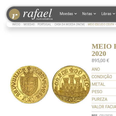
Moedas
Notas
Libras
INÍCIO
MOEDAS
PORTUGAL
CASA DA MOEDA (INCM)
MEIO ESCUDO CEUTA – 
MEIO E
2020
895,00
€
ANO
CONDIÇÃO
METAL
PESO
PUREZA
VALOR FACI
REF:
CEU2020