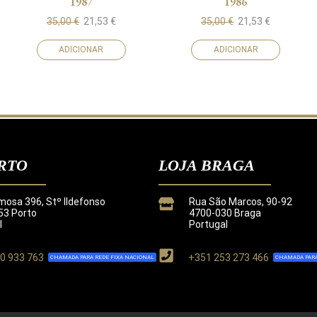
1987
1986
35,00
€
21,53
€
35,00
€
21,53
€
ADICIONAR
ADICIONAR
RTO
LOJA BRAGA
mosa 396, Stº Ildefonso
Rua São Marcos, 90-92
3 Porto
4700-030 Braga
l
Portugal
0 933 763
+351 253 273 466
CHAMADA PARA REDE FIXA NACIONAL
CHAMADA PARA
de
.