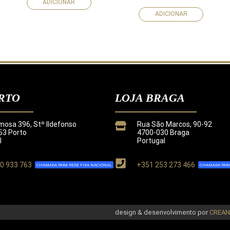
ADICIONAR
ADICIONAR
RTO
LOJA BRAGA
mosa 396, Stº Ildefonso
Rua São Marcos, 90-92
3 Porto
4700-030 Braga
l
Portugal
0 933 763
+351 253 273 466
CHAMADA PARA REDE FIXA NACIONAL
CHAMADA PARA
de
.
design & desenvolvimento por
CREA