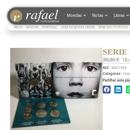
Moedas
Notas
Libras
INÍCIO
MOEDAS
PORTUGAL
CASA DA MOEDA (INCM)
SERIE BNC PORTUGAL 
SERIE
30,00
€
18,
REF:
BNC1999
Categorias:
Cas
Partilhar esta pá