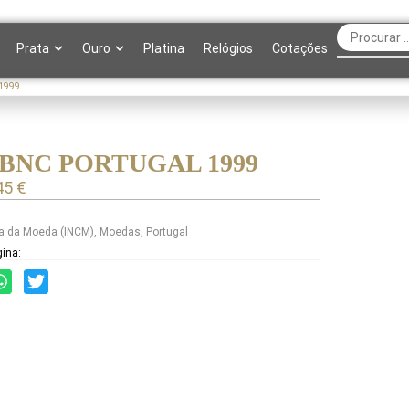
Prata
Ouro
Platina
Relógios
Cotações
1999
 BNC PORTUGAL 1999
45
€
a da Moeda (INCM)
,
Moedas
,
Portugal
gina: