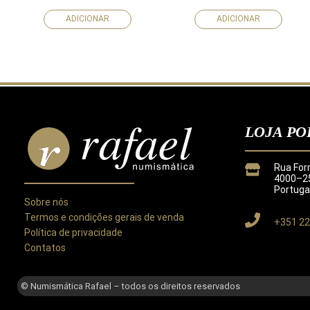
ADICIONAR
ADICIONAR
LOJA PO
Rua For
4000–25
Portuga
Sobre nós
Termos e condições gerais de venda
+351 22
Política de privacidade
Contatos
Este site utiliza cookies para melhorar a sua experiência.
Ao utilizar este site concorda com a nossa
Política de Privacida
© Numismática Rafael – todos os direitos reservados