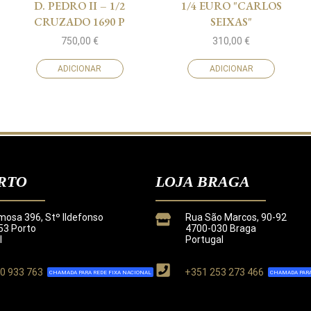
D. PEDRO II – 1/2
1/4 EURO "CARLOS
CRUZADO 1690 P
SEIXAS"
750,00
€
310,00
€
ADICIONAR
ADICIONAR
RTO
LOJA BRAGA
mosa 396, Stº Ildefonso
Rua São Marcos, 90-92
3 Porto
4700-030 Braga
l
Portugal
0 933 763
+351 253 273 466
CHAMADA PARA REDE FIXA NACIONAL
CHAMADA PARA