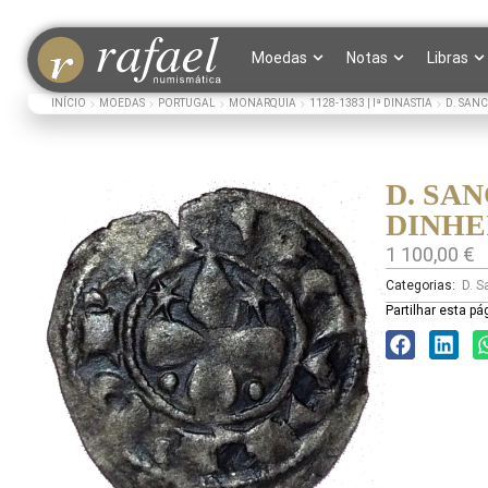
Moedas
Notas
Libras
INÍCIO
MOEDAS
PORTUGAL
MONARQUIA
1128-1383 | Iª DINASTIA
D. SANC
D. SAN
DINHE
1 100,00
€
Categorias:
D. S
Partilhar esta pá