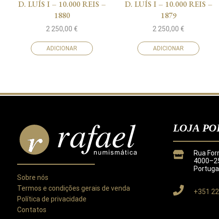
D. LUÍS I – 10.000 REIS –
D. LUÍS I – 10.000 REIS –
1880
1879
2 250,00
€
2 250,00
€
ADICIONAR
ADICIONAR
LOJA PO
Rua For
4000–25
Portuga
Sobre nós
Termos e condições gerais de venda
+351 22
Política de privacidade
Contatos
Este site utiliza cookies para melhorar a sua experiência.