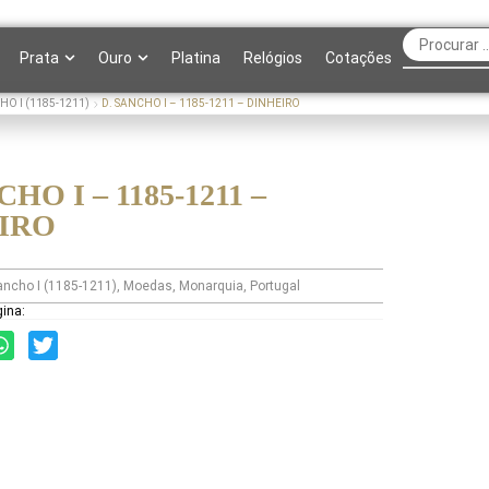
Prata
Ouro
Platina
Relógios
Cotações
HO I (1185-1211)
D. SANCHO I – 1185-1211 – DINHEIRO
CHO I – 1185-1211 –
IRO
ancho I (1185-1211)
,
Moedas
,
Monarquia
,
Portugal
gina: