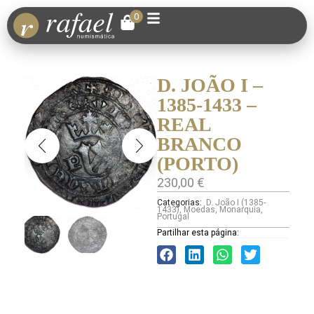
0
D. JOÃO I –
1385-1433 –
REAL
BRANCO
(PORTO)
230,00
€
Categorias:
D. João I (1385-
1433)
,
Moedas
,
Monarquia
,
Portugal
Partilhar esta página: