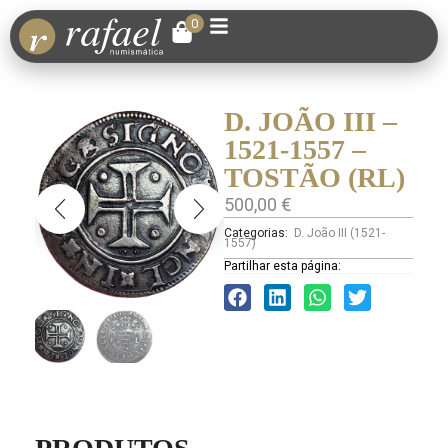
0
D. JOÃO III –
1521-1557 –
TOSTÃO (RL)
500,00
€
Categorias:
D. João III (1521-
1557)
Partilhar esta página: