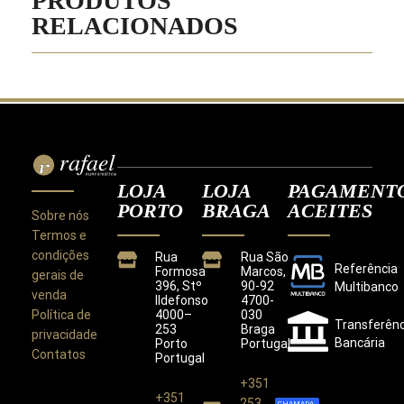
PRODUTOS
RELACIONADOS
LOJA
LOJA
PAGAMENT
PORTO
BRAGA
ACEITES
Sobre nós
Termos e
condições
Rua
Rua São
Referência
Formosa
Marcos,
gerais de
396, Stº
90-92
Multibanco
venda
Ildefonso
4700-
Política de
4000–
030
Transferênc
253
Braga
privacidade
Bancária
Porto
Portugal
Contatos
Portugal
+351
+351
Este site utiliza cookies para melhorar a sua
253
CHAMADA