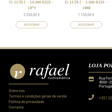
D. LUÍS I – 10.000 REIS –
D. LUÍS I – 5.000 REIS –
1879
1888
2 250,00
€
1 150,00
€
ADICIONAR
ADICIONAR
LOJA PO
Rua For
4000–25
Portuga
Sobre nós
Termos e condições gerais de venda
+351 22
Política de privacidade
Contatos
Este site utiliza cookies para melhorar a sua experiência.