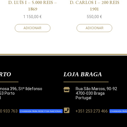
D. LUÍS I – 5.000 REIS –
D. CARLOS I – 200 REIS
1869
1901
1 150,00
€
550,00
€
ADICIONAR
ADICIONAR
RTO
LOJA BRAGA
mosa 396, Stº Ildefonso
Rua São Marcos, 90-92
3 Porto
4700-030 Braga
l
Portugal
0 933 763
+351 253 273 466
CHAMADA PARA REDE FIXA NACIONAL
CHAMADA PARA