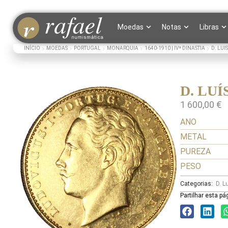
Moedas
Notas
Libras
INÍCIO
MOEDAS
PORTUGAL
MONARQUIA
1640-1910 | IVª DINASTIA
D. LUIS
D. LUÍS
1 600,00
€
ANO
METAL
PUREZA
PESO
Categorias:
D. L
Partilhar esta pá