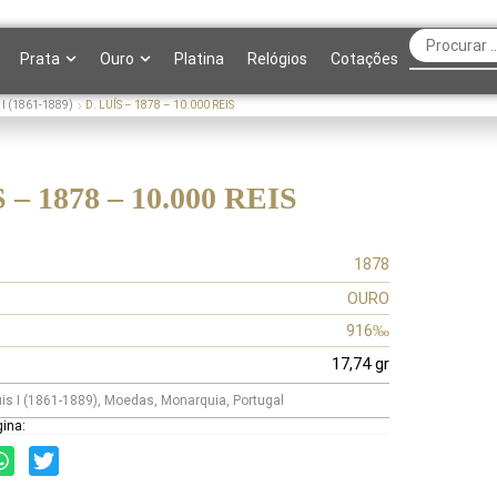
Prata
Ouro
Platina
Relógios
Cotações
 I (1861-1889)
D. LUÍS – 1878 – 10.000 REIS
 – 1878 – 10.000 REIS
1878
OURO
916‰
17,74 gr
uis I (1861-1889)
,
Moedas
,
Monarquia
,
Portugal
gina: