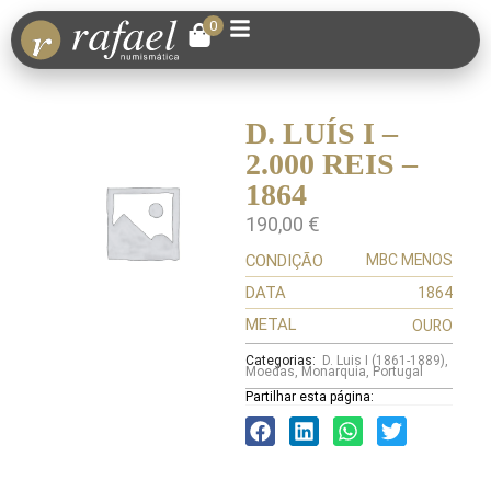
0
D. LUÍS I –
2.000 REIS –
1864
190,00
€
CONDIÇÃO
MBC MENOS
DATA
1864
METAL
OURO
Categorias:
D. Luis I (1861-1889)
,
Moedas
,
Monarquia
,
Portugal
Partilhar esta página: