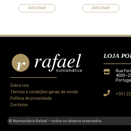
ADICIONAR
ADICIONAR
LOJA PO
Rua For
4000–25
Portuga
Sobre nós
Termos e condições gerais de venda
+351 22
Política de privacidade
Contatos
Este site utiliza cookies para melhorar a sua experiência.
Ao utilizar este site concorda com a nossa
Política de Privacida
© Numismática Rafael – todos os direitos reservados