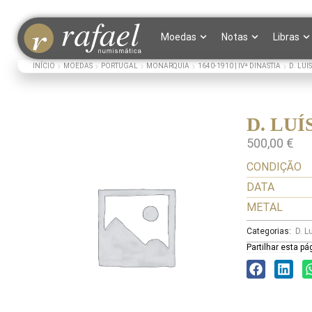
Moedas
Notas
Libras
INÍCIO
MOEDAS
PORTUGAL
MONARQUIA
1640-1910 | IVª DINASTIA
D. LUIS
D. LUÍS
500,00
€
CONDIÇÃO
DATA
METAL
Categorias:
D. L
Partilhar esta pá