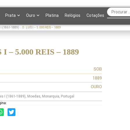
Prata
Ouro
Platina
Relógios
Cotações
 I (1861-1889)
D. LUÍS I – 5.000 REIS – 1889
 I – 5.000 REIS – 1889
SOB
1889
OURO
uis I (1861-1889)
,
Moedas
,
Monarquia
,
Portugal
gina: