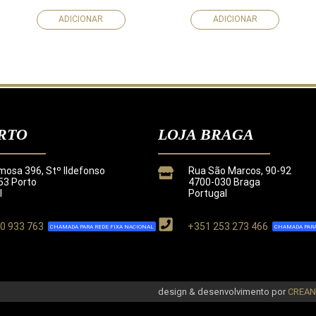
ADICIONAR
ADICIONAR
RTO
LOJA BRAGA
mosa 396, Stº Ildefonso
Rua São Marcos, 90-92
3 Porto
4700-030 Braga
l
Portugal
0 933 763
+351 253 273 466
CHAMADA PARA REDE FIXA NACIONAL
CHAMADA PARA
de
.
design & desenvolvimento por
CREA