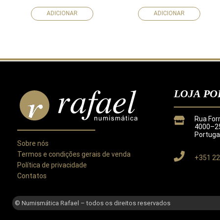
ADICIONAR
ADICIONAR
LOJA PO
Rua For
4000–25
Portuga
Sobre nós
Termos e condições gerais de venda
+351 22
Política de privacidade
Contatos
Este site utiliza cookies para melhorar a sua experiência.
Ao utilizar este site concorda com a nossa
Política de Privacida
© Numismática Rafael – todos os direitos reservados