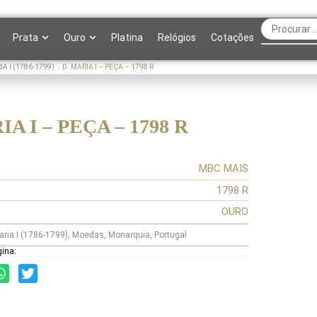
Prata
Ouro
Platina
Relógios
Cotações
IA I (1786-1799)
D. MARIA I – PEÇA – 1798 R
IA I – PEÇA – 1798 R
MBC MAIS
1798 R
OURO
aria I (1786-1799)
,
Moedas
,
Monarquia
,
Portugal
gina: