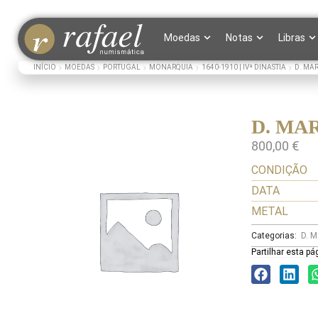
Moedas
Notas
Libras
INÍCIO
MOEDAS
PORTUGAL
MONARQUIA
1640-1910 | IVª DINASTIA
D. MAR
D. MAR
800,00
€
CONDIÇÃO
DATA
METAL
Categorias:
D. M
Partilhar esta pá