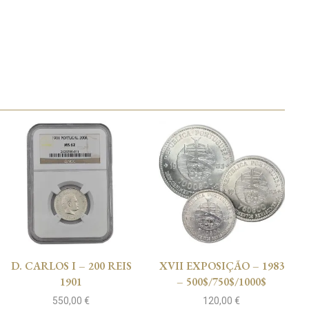
D. CARLOS I – 200 REIS
XVII EXPOSIÇÃO – 1983
1901
– 500$/750$/1000$
550,00
€
120,00
€