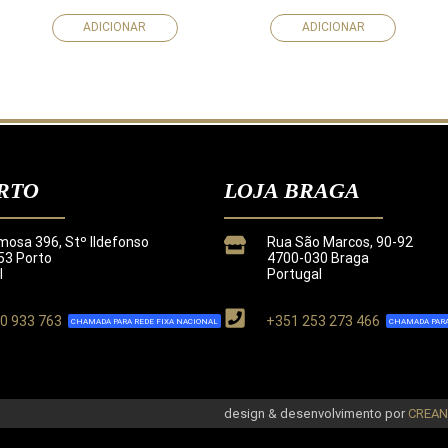
ADICIONAR
ADICIONAR
RTO
LOJA BRAGA
mosa 396, Stº Ildefonso
Rua São Marcos, 90-92
3 Porto
4700-030 Braga
l
Portugal
0 933 763
+351 253 273 466
CHAMADA PARA REDE FIXA NACIONAL
CHAMADA PARA
de
.
design & desenvolvimento por
CREA