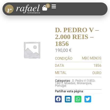
0
D. PEDRO V –
2.000 REIS –
1856
190,00
€
CONDIÇÃO
MBC MENOS
DATA
1856
METAL
OURO
Categorias:
D. Pedro V (1853-
1861)
,
Moedas
,
Monarquia
,
Portugal
Partilhar esta página: