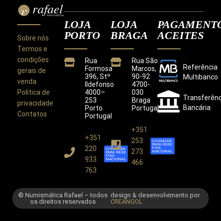
LOJA
LOJA
PAGAMENT
PORTO
BRAGA
ACEITES
Sobre nós
Termos e
condições
Rua
Rua São
Referência
Formosa
Marcos,
gerais de
396, Stº
90-92
Multibanco
venda
Ildefonso
4700-
Política de
4000–
030
Transferênc
253
Braga
privacidade
Bancária
Porto
Portugal
Contatos
Portugal
+351
+351
Este site utiliza cookies para melhorar a sua
253
CHAMADA
PARA REDE
experiência.
220
FIXA
CHAMADA
273
NACIONAL
PARA REDE
Ao utilizar este site concorda com a nossa
Política de
FIXA
933
NACIONAL
466
Privacidade
.
763
CONCORDO
© Numismática Rafael – todos
design & desenvolvimento por
os direitos reservados
CREANGOL