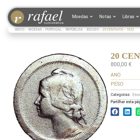
Moedas
Notas
Libras
INÍCIO
MOEDAS
PORTUGAL
REPÚBLICA
ESCUDO
20 CENTAVOS – 1922
20 CEN
800,00
€
ANO
PESO
Categorias:
Esc
Partilhar esta pá