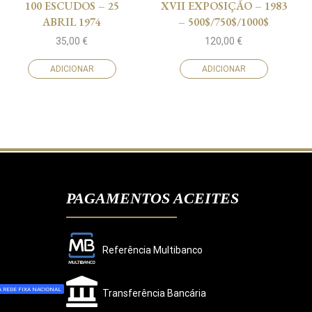
100 ESCUDOS – 25
XVII EXPOSIÇÃO – 1983
ABRIL 1974
– 500$/750$/1000$
35,00
€
120,00
€
ADICIONAR
ADICIONAR
PAGAMENTOS ACEITES
Referência Multibanco
 REDE FIXA NACIONAL
Transferência Bancária