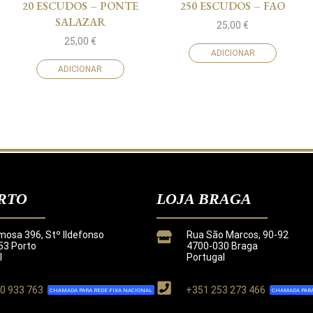
20 ESCUDOS – PONTE
250 ESCUDOS – FAO
SALAZAR
25,00
€
25,00
€
ADICIONAR
ADICIONAR
RTO
LOJA BRAGA
mosa 396, Stº Ildefonso
Rua São Marcos, 90-92
3 Porto
4700-030 Braga
l
Portugal
0 933 763
+351 253 273 466
CHAMADA PARA REDE FIXA NACIONAL
CHAMADA PARA