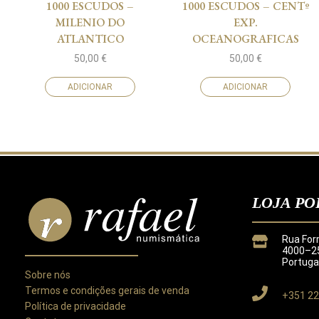
1000 ESCUDOS –
1000 ESCUDOS – CENTº
MILENIO DO
EXP.
ATLANTICO
OCEANOGRAFICAS
50,00
€
50,00
€
ADICIONAR
ADICIONAR
LOJA PO
Rua For
4000–25
Portuga
Sobre nós
Termos e condições gerais de venda
+351 22
Política de privacidade