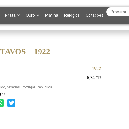
Prata
Ouro
Platina
Relógios
Cotações
TAVOS – 1922
1922
5,74 GR
udo
,
Moedas
,
Portugal
,
República
gina: