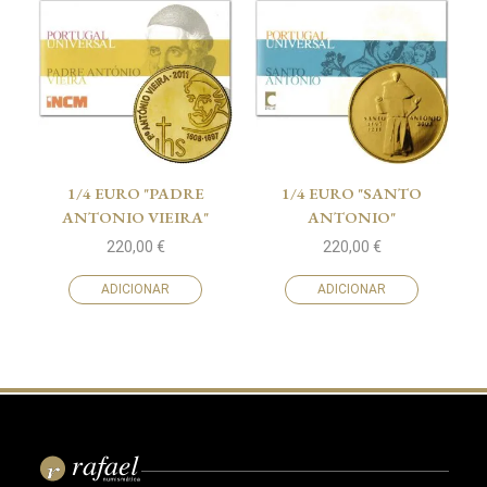
1/4 EURO "PADRE
1/4 EURO "SANTO
ANTONIO VIEIRA"
ANTONIO"
220,00
€
220,00
€
ADICIONAR
ADICIONAR