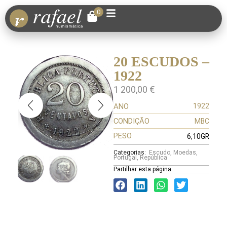
0
20 ESCUDOS –
1922
1 200,00
€
ANO
1922
CONDIÇÃO
MBC
PESO
6,10GR
Categorias:
Escudo
,
Moedas
,
Portugal
,
República
Partilhar esta página: