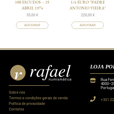
100 ESCUDOS – 25
1/4 EURO "PADRE
ABRIL 1974
ANTONIO VIEIRA"
35,00
€
220,00
€
ADICIONAR
ADICIONAR
LOJA PO
Rua For
4000–25
Portuga
Sobre nós
Termos e condições gerais de venda
+351 22
Política de privacidade
Contatos
Este site utiliza cookies para melhorar a sua experiência.