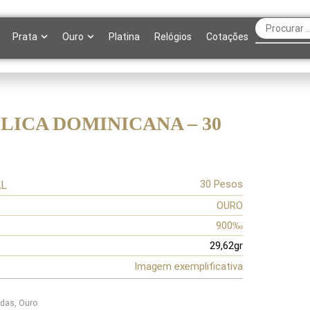
Prata
Ouro
Platina
Relógios
Cotações
LICA DOMINICANA – 30
30 Pesos
AL
OURO
900‰
29,62gr
Imagem exemplificativa
das
,
Ouro