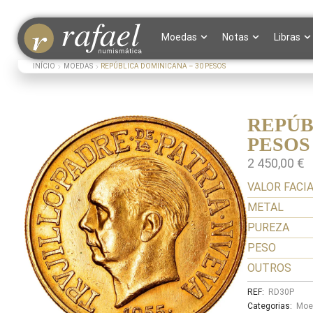
Moedas
Notas
Libras
INÍCIO
MOEDAS
REPÚBLICA DOMINICANA – 30 PESOS
REPÚB
PESOS
2 450,00
€
VALOR FACI
METAL
PUREZA
PESO
OUTROS
REF:
RD30P
Categorias:
Moe