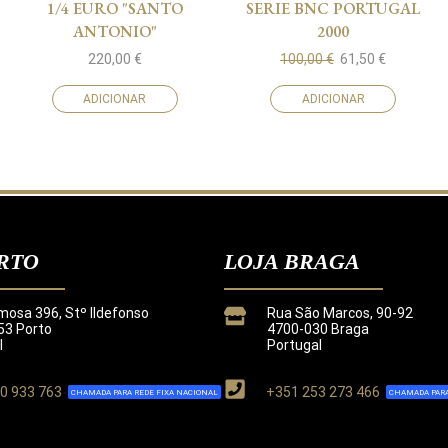
1/4 EURO "SANTO
SERIE BNC PORTUGAL
ANTONIO"
2000
220,00
€
100,00
€
61,50
€
ADICIONAR
ADICIONAR
RTO
LOJA BRAGA
mosa 396, Stº Ildefonso
Rua São Marcos, 90-92
3 Porto
4700-030 Braga
l
Portugal
0 933 763
+351 253 273 466
CHAMADA PARA REDE FIXA NACIONAL
CHAMADA PARA