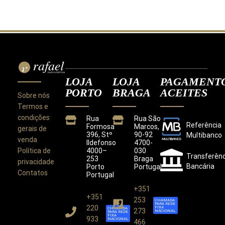
LOJA
LOJA
PAGAMENT
PORTO
BRAGA
ACEITES
Sobre nós
Termos e
condições
Rua
Rua São
Referência
Formosa
Marcos,
gerais de
396, Stº
90-92
Multibanco
venda
Ildefonso
4700-
Política de
4000–
030
Transferênc
253
Braga
privacidade
Bancária
Porto
Portugal
Contatos
Portugal
+351
+351
Este site utiliza cookies para melhorar a sua
253
CHAMADA
PARA REDE
experiência.
220
FIXA
CHAMADA
273
NACIONAL
PARA REDE
Ao utilizar este site concorda com a nossa
Política de
FIXA
933
NACIONAL
466
Privacidade
.