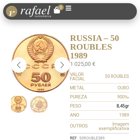
0
RUSSIA – 50
ROUBLES
1989
1 025,00
€
VALOR
50 ROUBLES
FACIAL
METAL
OURO
PUREZA
900‰
PESO
8,45gr
ANO
1989
Imagem
OUTROS
exemplificativa
REF:
50ROUBLES89