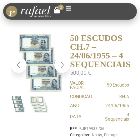
0
50 ESCUDOS
CH.7 –
24/06/1955 – 4
SEQUENCIAIS
500,00
€
VALOR
50 Escudos
FACIAL
CONDIÇÃO
BELA
ANO
24/06/1955
4
DATA
Sequenciais
REF:
BJB19933 /36
Categorias:
Notas
,
Portugal