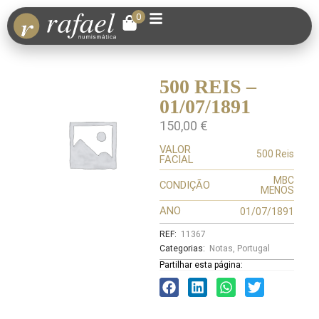
0
500 REIS –
01/07/1891
150,00
€
VALOR
500 Reis
FACIAL
MBC
CONDIÇÃO
MENOS
ANO
01/07/1891
REF:
11367
Categorias:
Notas
,
Portugal
Partilhar esta página: