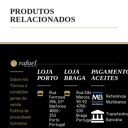
PRODUTOS
RELACIONADOS
LOJA
LOJA
PAGAMENT
PORTO
BRAGA
ACEITES
Sobre nós
Termos e
condições
Rua
Rua São
Referência
Formosa
Marcos,
gerais de
396, Stº
90-92
Multibanco
venda
Ildefonso
4700-
Política de
4000–
030
Transferênc
253
Braga
privacidade
Bancária
Porto
Portugal
Contatos
Portugal