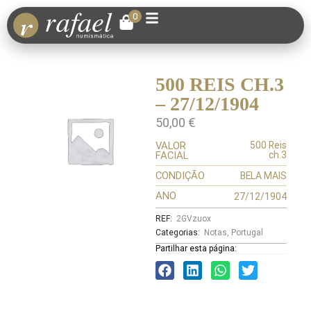
0
500 REIS CH.3
– 27/12/1904
50,00
€
VALOR
500 Reis
FACIAL
ch.3
CONDIÇÃO
BELA MAIS
ANO
27/12/1904
REF:
2GVzuox
Categorias:
Notas
,
Portugal
Partilhar esta página: