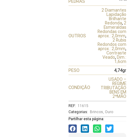
PEDRAS
2 Diamantes
Lapidação
Brilhante
Redonda
,
2
Esmeraldas
Redondas com
OUTROS
aprox.: 2,0mm
,
2 Rubis
Redondos com
aprox.: 2,0mm
,
Contraste
Veado
,
Dim.:
1,6cm
PESO
4,74gr
USADO –
REGIME
CONDIÇÃO
TRIBUTAÇÃO
BENS EM
2ªMÃO
REF:
11615
Categorias:
Brincos
,
Ouro
Partilhar esta página: