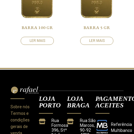
BARRA 100 GR
BARRA 5 GR
LER MAIS
LER MAIS
LOJA
LOJA
PAGAMENT
PORTO
BRAGA
ACEITES
Sobre nós
Termos e
condições
Rua
Rua São
Referência
Formosa
Marcos,
gerais de
396, Stº
90-92
Multibanco
venda