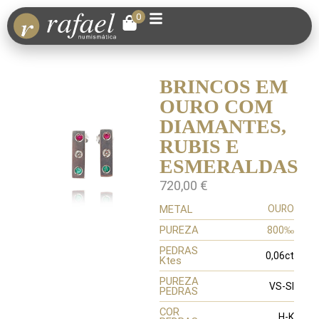
0
BRINCOS EM
OURO COM
DIAMANTES,
RUBIS E
ESMERALDAS
720,00
€
METAL
OURO
PUREZA
800‰
PEDRAS
0,06ct
Ktes
PUREZA
VS-SI
PEDRAS
COR
H-K