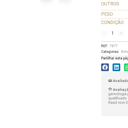
OUTROS
PESO
CONDIÇÃO
REF:
7877
Categorias:
Bri
Partilhar esta pá
Avaliado
Avaliaç
gemologia p
qualificado
Raad voor D