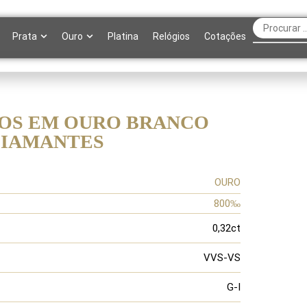
Prata
Ouro
Platina
Relógios
Cotações
OS EM OURO BRANCO
DIAMANTES
OURO
800‰
0,32ct
VVS-VS
G-I