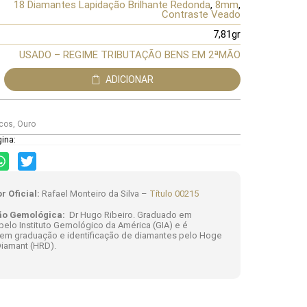
18 Diamantes Lapidação Brilhante Redonda
,
8mm
,
Contraste Veado
7,81gr
USADO – REGIME TRIBUTAÇÃO BENS EM 2ªMÃO
ADICIONAR
ncos
,
Ouro
gina:
r Oficial:
Rafael Monteiro da Silva –
Título 00215
ão Gemológica:
Dr Hugo Ribeiro. Graduado em
elo Instituto Gemológico da América (GIA) e é
 em graduação e identificação de diamantes pelo Hoge
iamant (HRD).