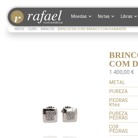
Moedas
Notas
Libras
INÍCIO
OURO
BRINCOS
BRINCOS EM OURO BRANCO COM DIAMANTES
BRINC
COM 
1 400,00
€
METAL
PUREZA
PEDRAS
Ktes
PUREZA
PEDRAS
COR
PEDRAS