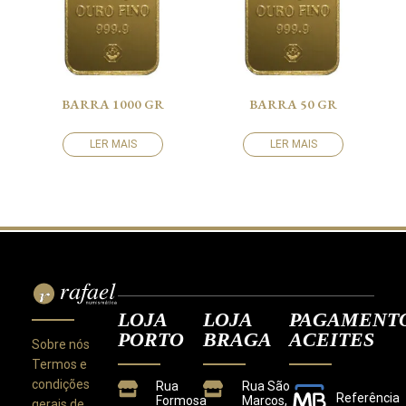
BARRA 1000 GR
BARRA 50 GR
LER MAIS
LER MAIS
LOJA
LOJA
PAGAMENT
PORTO
BRAGA
ACEITES
Sobre nós
Termos e
condições
Rua
Rua São
Referência
Formosa
Marcos,
gerais de