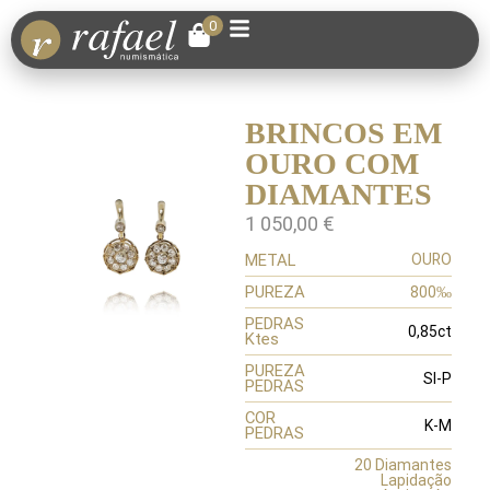
0
BRINCOS EM
OURO COM
DIAMANTES
1 050,00
€
METAL
OURO
PUREZA
800‰
PEDRAS
0,85ct
Ktes
PUREZA
SI-P
PEDRAS
COR
K-M
PEDRAS
20 Diamantes
Lapidação