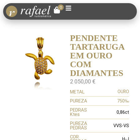
0
PENDENTE
TARTARUGA
EM OURO
COM
DIAMANTES
2 050,00
€
METAL
OURO
PUREZA
750‰
PEDRAS
0,86ct
Ktes
PUREZA
VVS-VS
PEDRAS
COR
H-J