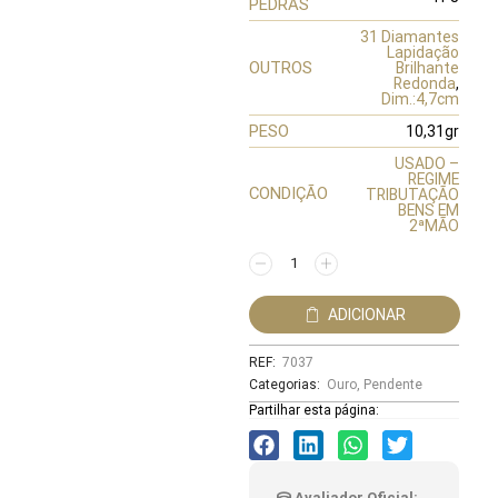
PEDRAS
31 Diamantes
Lapidação
OUTROS
Brilhante
Redonda
,
Dim.:4,7cm
PESO
10,31gr
USADO –
REGIME
CONDIÇÃO
TRIBUTAÇÃO
BENS EM
2ªMÃO
ADICIONAR
REF:
7037
Categorias:
Ouro
,
Pendente
Partilhar esta página:
Avaliador Oficial: