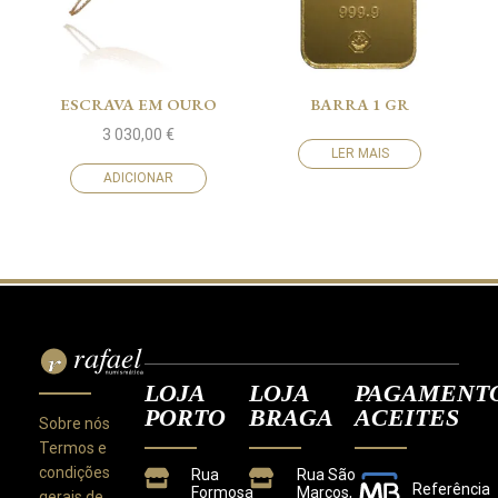
ESCRAVA EM OURO
BARRA 1 GR
3 030,00
€
LER MAIS
ADICIONAR
LOJA
LOJA
PAGAMENT
PORTO
BRAGA
ACEITES
Sobre nós
Termos e
condições
Rua
Rua São
Referência
Formosa
Marcos,
gerais de