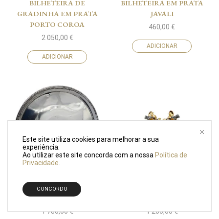
BILHETEIRA DE
BILHETEIRA EM PRATA
GRADINHA EM PRATA
JAVALI
PORTO COROA
460,00
€
2 050,00
€
ADICIONAR
ADICIONAR
Este site utiliza cookies para melhorar a sua
experiência.
Ao utilizar este site concorda com a nossa
Política de
Privacidade
.
BILHETEIRA EM PRATA
BRINCOS EM OURO E
CONCORDO
PORTO COROA
PRATA
1 780,00
€
1 200,00
€