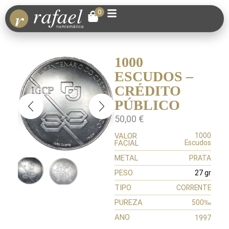
0
1000
ESCUDOS –
CRÉDITO
PÚBLICO
50,00
€
VALOR
1000
FACIAL
Escudos
METAL
PRATA
PESO
27 gr
TIPO
CORRENTE
PUREZA
500‰
ANO
1997