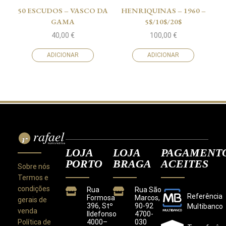
50 ESCUDOS – VASCO DA
HENRIQUINAS – 1960 –
GAMA
5$/10$/20$
40,00
€
100,00
€
ADICIONAR
ADICIONAR
LOJA
LOJA
PAGAMENT
PORTO
BRAGA
ACEITES
Sobre nós
Termos e
condições
Rua
Rua São
Referência
Formosa
Marcos,
gerais de
396, Stº
90-92
Multibanco
venda
Ildefonso
4700-
Política de
4000–
030