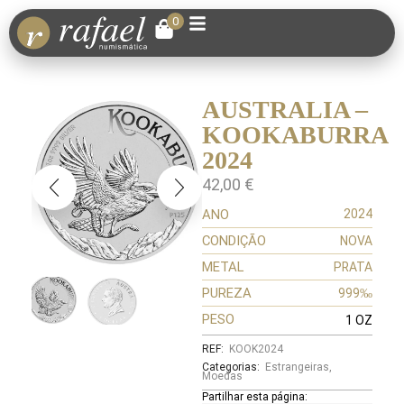
0
AUSTRALIA –
KOOKABURRA
2024
42,00
€
ANO
2024
CONDIÇÃO
NOVA
METAL
PRATA
PUREZA
999‰
PESO
1 OZ
REF:
KOOK2024
Categorias:
Estrangeiras
,
Moedas
Partilhar esta página: