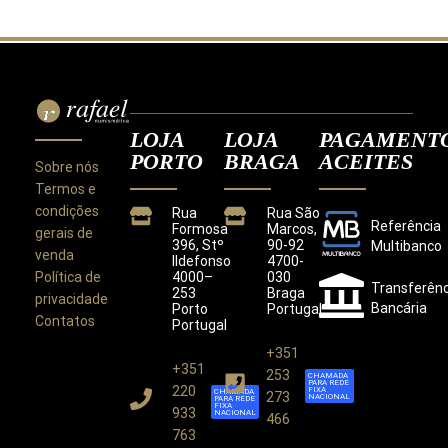
LOJA
LOJA
PAGAMENT
PORTO
BRAGA
ACEITES
Sobre nós
Termos e
condições
Rua
Rua São
Referência
Formosa
Marcos,
gerais de
396, Stº
90-92
Multibanco
venda
Ildefonso
4700-
Política de
4000–
030
Transferênc
253
Braga
privacidade
Bancária
Porto
Portugal
Contatos
Portugal
+351
+351
Este site utiliza cookies para melhorar a sua
253
CHAMADA
PARA REDE
experiência.
220
FIXA
CHAMADA
273
NACIONAL
PARA REDE
Ao utilizar este site concorda com a nossa
Política de
FIXA
933
NACIONAL
466
Privacidade
.
763