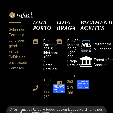
LOJA
LOJA
PAGAMENT
PORTO
BRAGA
ACEITES
Sobre nós
Termos e
condições
Rua
Rua São
Referência
Formosa
Marcos,
gerais de
396, Stº
90-92
Multibanco
venda
Ildefonso
4700-
Política de
4000–
030
Transferênc
253
Braga
privacidade
Bancária
Porto
Portugal
Contatos
Portugal
+351
+351
Este site utiliza cookies para melhorar a sua
253
CHAMADA
PARA REDE
experiência.
220
FIXA
CHAMADA
273
NACIONAL
PARA REDE
Ao utilizar este site concorda com a nossa
Política de
FIXA
933
NACIONAL
466
Privacidade
.
763
CONCORDO
© Numismática Rafael – todos
design & desenvolvimento por
os direitos reservados
CREANGOL